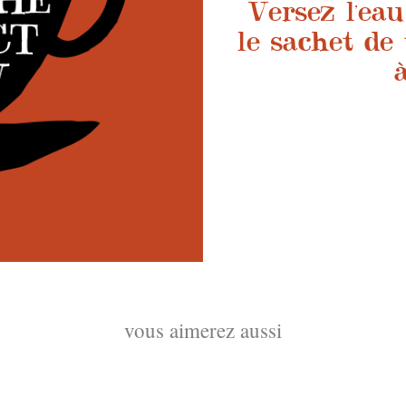
Versez l'ea
le sachet de 
vous aimerez aussi