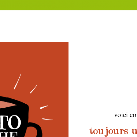
voici c
toujours ut