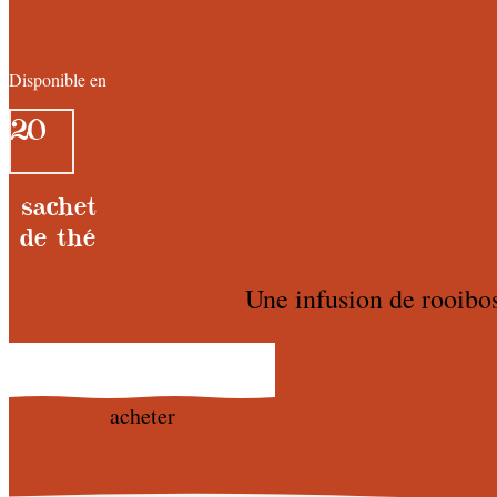
Disponible en
20
sachet
de thé
Une infusion de rooibos
acheter