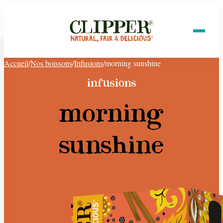
Accueil
/
Nos boissons
/
Infusions
/
morning sunshine
infusions
morning
sunshine