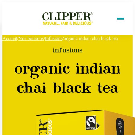
Accueil
/
Nos boissons
/
Infusions
/
organic indian chai black tea
infusions
organic indian
chai black tea