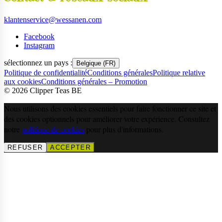
klantenservice@wessanen.com
Facebook
Instagram
sélectionnez un pays :
Belgique (FR)
Politique de confidentialité
Conditions générales
Politique relative
aux cookies
Conditions générales – Promotion
©
2026
Clipper Teas BE
Nous utilisons des cookies essentiels pour faire fonctionner ce site et
des cookies optionnels pour améliorer votre expérience. Consultez
notre
politique de cookies
pour plus d'informations.
REFUSER
ACCEPTER