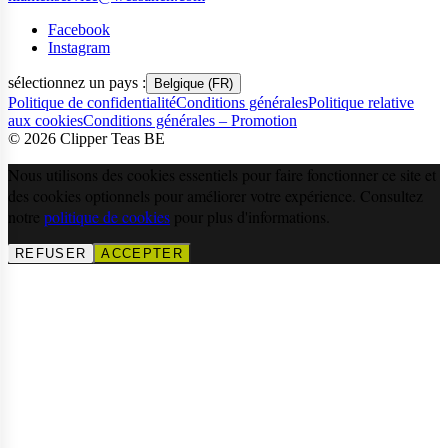
Facebook
Instagram
sélectionnez un pays :
Belgique (FR)
Politique de confidentialité
Conditions générales
Politique relative
aux cookies
Conditions générales – Promotion
©
2026
Clipper Teas BE
Nous utilisons des cookies essentiels pour faire fonctionner ce site et
des cookies optionnels pour améliorer votre expérience. Consultez
notre
politique de cookies
pour plus d'informations.
REFUSER
ACCEPTER