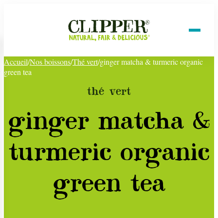
Accueil
/
Nos boissons
/
Thé vert
/
ginger matcha & turmeric organic
green tea
thé vert
ginger matcha &
turmeric organic
green tea