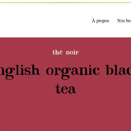
À propos
Nos bo
thé noir
nglish organic bla
tea