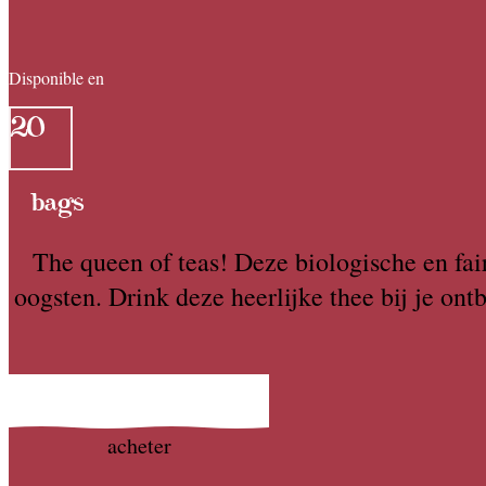
Disponible en
20
bags
The queen of teas! Deze biologische en fair
oogsten. Drink deze heerlijke thee bij je on
acheter