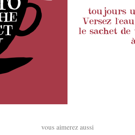
toujours ut
Versez l'ea
le sachet de 
vous aimerez aussi