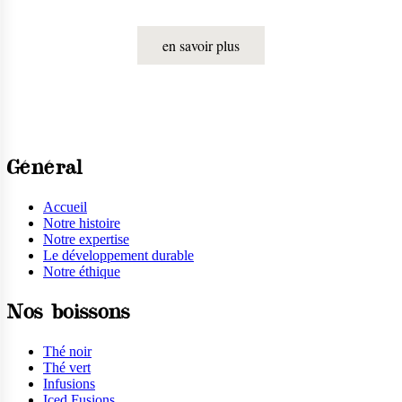
compagnon idéal de vos lectures à l’heure du coucher.
en savoir plus
Général
Accueil
Notre histoire
Notre expertise
Le développement durable
Notre éthique
Nos boissons
Thé noir
Thé vert
Infusions
Iced Fusions