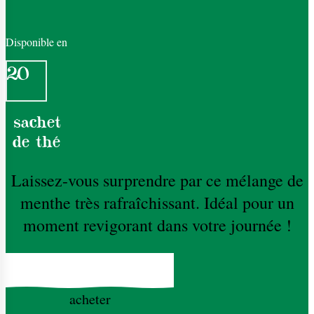
Disponible en
20
sachet
de thé
Laissez-vous surprendre par ce mélange de
menthe très rafraîchissant. Idéal pour un
moment revigorant dans votre journée !
acheter