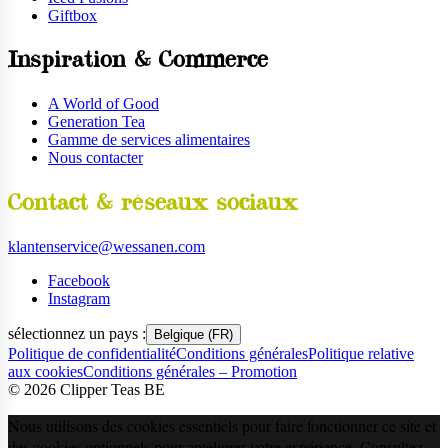
Giftbox
Inspiration & Commerce
A World of Good
Generation Tea
Gamme de services alimentaires
Nous contacter
Contact & réseaux sociaux
klantenservice@wessanen.com
Facebook
Instagram
sélectionnez un pays :
Belgique (FR)
Politique de confidentialité
Conditions générales
Politique relative
aux cookies
Conditions générales – Promotion
©
2026
Clipper Teas BE
Nous utilisons des cookies essentiels pour faire fonctionner ce site et
des cookies optionnels pour améliorer votre expérience. Consultez