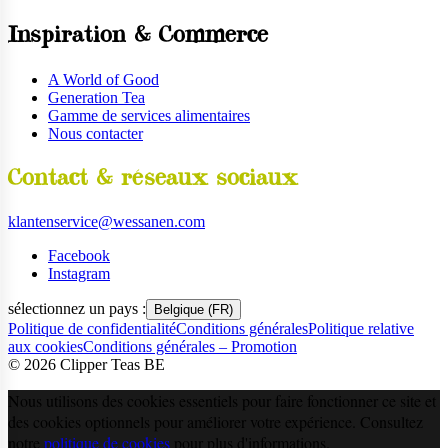
Inspiration & Commerce
A World of Good
Generation Tea
Gamme de services alimentaires
Nous contacter
Contact & réseaux sociaux
klantenservice@wessanen.com
Facebook
Instagram
sélectionnez un pays :
Belgique (FR)
Politique de confidentialité
Conditions générales
Politique relative
aux cookies
Conditions générales – Promotion
©
2026
Clipper Teas BE
Nous utilisons des cookies essentiels pour faire fonctionner ce site et
des cookies optionnels pour améliorer votre expérience. Consultez
notre
politique de cookies
pour plus d'informations.