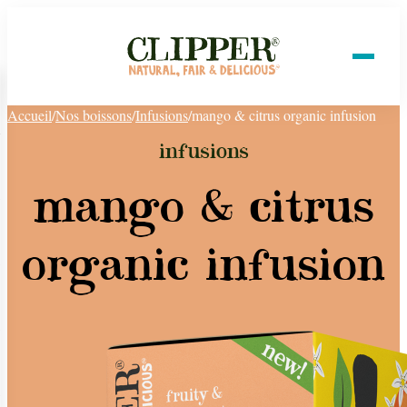
Accueil
/
Nos boissons
/
Infusions
/
mango & citrus organic infusion
infusions
mango & citrus
organic infusion