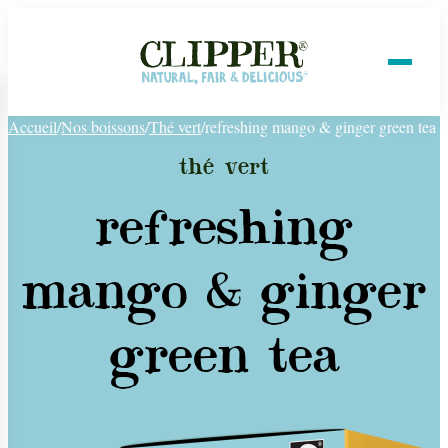
Accueil
/
Nos boissons
/
Thé vert
/
refreshing mango & ginger green tea
thé vert
refreshing
mango & ginger
green tea