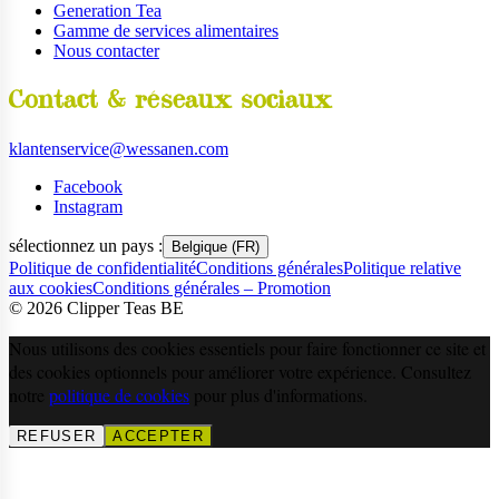
Generation Tea
Gamme de services alimentaires
Nous contacter
Contact & réseaux sociaux
klantenservice@wessanen.com
Facebook
Instagram
sélectionnez un pays :
Belgique (FR)
Politique de confidentialité
Conditions générales
Politique relative
aux cookies
Conditions générales – Promotion
©
2026
Clipper Teas BE
Nous utilisons des cookies essentiels pour faire fonctionner ce site et
des cookies optionnels pour améliorer votre expérience. Consultez
notre
politique de cookies
pour plus d'informations.
REFUSER
ACCEPTER