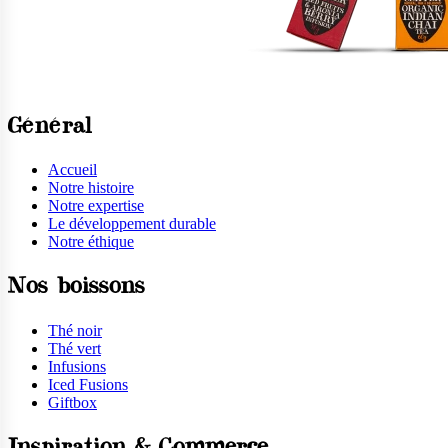
Général
Accueil
Notre histoire
Notre expertise
Le développement durable
Notre éthique
Nos boissons
Thé noir
Thé vert
Infusions
Iced Fusions
Giftbox
Inspiration & Commerce