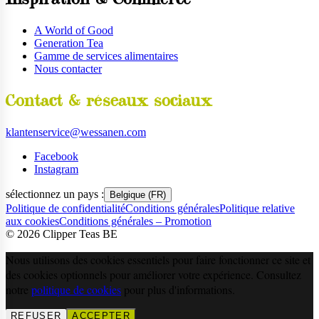
A World of Good
Generation Tea
Gamme de services alimentaires
Nous contacter
Contact & réseaux sociaux
klantenservice@wessanen.com
Facebook
Instagram
sélectionnez un pays :
Belgique (FR)
Politique de confidentialité
Conditions générales
Politique relative
aux cookies
Conditions générales – Promotion
©
2026
Clipper Teas BE
Nous utilisons des cookies essentiels pour faire fonctionner ce site et
des cookies optionnels pour améliorer votre expérience. Consultez
notre
politique de cookies
pour plus d'informations.
REFUSER
ACCEPTER